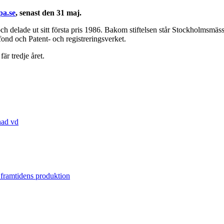
pa.se
, senast den 31 maj.
och delade ut sitt första pris 1986. Bakom stiftelsen står Stockholms
d och Patent- och registreringsverket.
r tredje året.
nad vd
 framtidens produktion