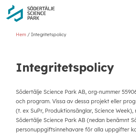
Hoppa
Hoppa
till
till
innehåll
navigering
/
Hem
Integritetspolicy
Integritetspolicy
Södertälje Science Park AB, org-nummer 55906
och program. Vissa av dessa projekt eller pr
(t. ex SuPr, Produktionsänglar, Science Week), 
Södertälje Science Park AB (nedan benämnt Sö
personuppgiftsinnehavare för alla uppgifter ko