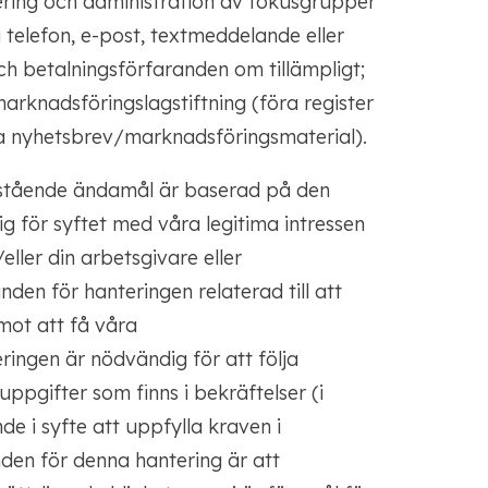
ering och administration av fokusgrupper
telefon, e-post, textmeddelande eller
h betalningsförfaranden om tillämpligt;
marknadsföringslagstiftning (föra register
ra nyhetsbrev/marknadsföringsmaterial).
nstående ändamål är baserad på den
g för syftet med våra legitima intressen
ller din arbetsgivare eller
den för hanteringen relaterad till att
mot att få våra
ingen är nödvändig för att följa
ppgifter som finns i bekräftelser (i
nde i syfte att uppfylla kraven i
nden för denna hantering är att