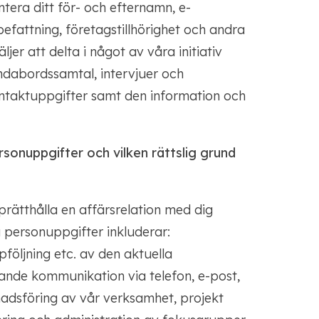
ntera ditt för- och efternamn, e-
efattning, företagstillhörighet och andra
jer att delta i något av våra initiativ
undabordssamtal, intervjuer och
ntaktuppgifter samt den information och
rsonuppgifter och vilken rättslig grund
prätthålla en affärsrelation med dig
a personuppgifter inkluderar:
följning etc. av den aktuella
rande kommunikation via telefon, e-post,
adsföring av vår verksamhet, projekt