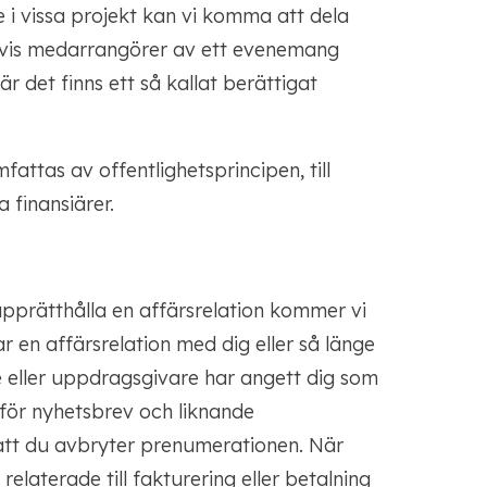
e i vissa projekt kan vi komma att dela
pelvis medarrangörer av ett evenemang
r det finns ett så kallat berättigat
ttas av offentlighetsprincipen, till
 finansiärer.
upprätthålla en affärsrelation kommer vi
r en affärsrelation med dig eller så länge
e eller uppdragsgivare har angett dig som
för nyhetsbrev och liknande
att du avbryter prenumerationen. När
elaterade till fakturering eller betalning