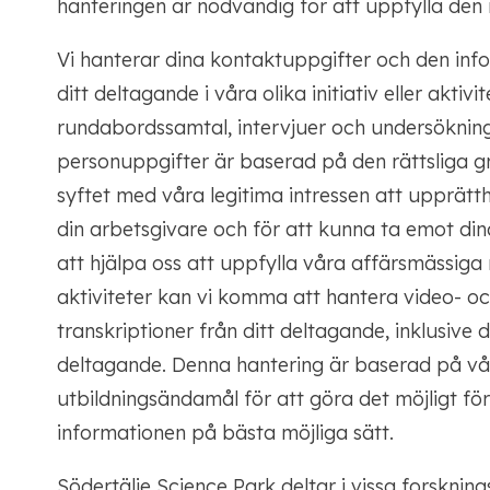
hanteringen är nödvändig för att uppfylla den r
Vi hanterar dina kontaktuppgifter och den inf
ditt deltagande i våra olika initiativ eller akti
rundabordssamtal, intervjuer och undersökning
personuppgifter är baserad på den rättsliga g
syftet med våra legitima intressen att upprätth
din arbetsgivare och för att kunna ta emot din
att hjälpa oss att uppfylla våra affärsmässiga
aktiviteter kan vi komma att hantera video- och
transkriptioner från ditt deltagande, inklusive 
deltagande. Denna hantering är baserad på vårt
utbildningsändamål för att göra det möjligt fö
informationen på bästa möjliga sätt.
Södertälje Science Park deltar i vissa forsknin