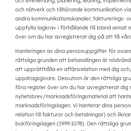
och evenemang; planering, ledning, implement
och nätverk och tillhörande kommunikation via 
andra kommunikationskanaler; fakturerings- oc
uppfylla lagkrav i förhållande till bland annat 
över om du har avregistrerat dig på att få vå
Hanteringen av dina personuppgifter för ova
rättsliga grunden att behandlingen är nödvändi
att upprätthålla en affärsrelation med dig och/e
uppdragsgivare. Dessutom är den rättsliga grun
föra register över om du har avregistrerat dig 
nyhetsbrev/marknadsföringsmaterial att hanter
marknadsföringslagen. Vi hanterar dina personu
relation till fakturor och betalningar) och likna
bokföringslagen (1999:1078). Den rättsliga gru