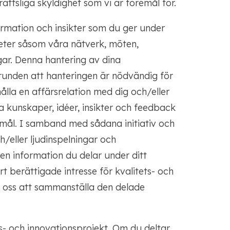
ättsliga skyldighet som vi är föremål för.
ormation och insikter som du ger under
viteter såsom våra nätverk, möten,
ar. Denna hantering av dina
runden att hanteringen är nödvändig för
ålla en affärsrelation med dig och/eller
a kunskaper, idéer, insikter och feedback
 mål. I samband med sådana initiativ och
/eller ljudinspelningar och
den information du delar under ditt
 berättigade intresse för kvalitets- och
r oss att sammanställa den delade
gs- och innovationsprojekt. Om du deltar