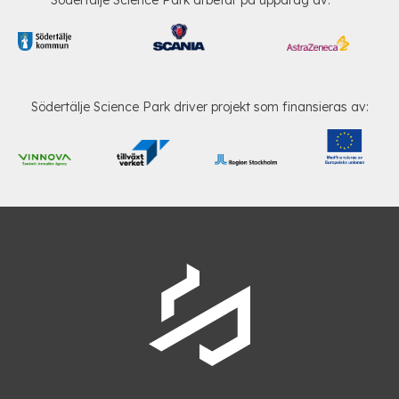
Södertälje Science Park arbetar på uppdrag av:
Södertälje Science Park driver projekt som finansieras av: