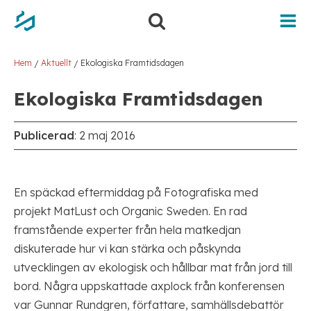
Hoppa
Hoppa
till
till
innehåll
navigering
Hem
Aktuellt
Ekologiska Framtidsdagen
/
/
Ekologiska Framtidsdagen
Publicerad
:
2 maj 2016
En späckad eftermiddag på Fotografiska med
projekt MatLust och Organic Sweden. En rad
framstående experter från hela matkedjan
diskuterade hur vi kan stärka och påskynda
utvecklingen av ekologisk och hållbar mat från jord till
bord. Några uppskattade axplock från konferensen
var Gunnar Rundgren, författare, samhällsdebattör