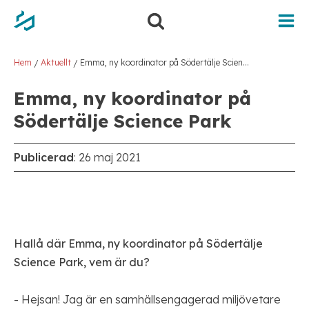
Hoppa
Hoppa
till
till
innehåll
navigering
Hem
Aktuellt
Emma, ny koordinator på Södertälje Science Park
/
/
Emma, ny koordinator på
Södertälje Science Park
Publicerad
:
26 maj 2021
Hallå där Emma, ny koordinator på Södertälje
Science Park, vem är du?
- Hejsan! Jag är en samhällsengagerad miljövetare