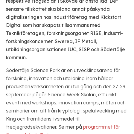
respektive Högskolan i Skövde är anställda. Det
senaste tillskottet ska bland annat påskynda
digitaliseringen hos industriföretag med Kickstart
Digital som har skapats tillsammans med
Teknikföretagen, forskningsorganet RISE, industri­
forsk­nings­koncernen Swerea, IF Metall,
utbildningsorganisationen IUC, SISP och Södertälje
kommun.
Södertälje Science Park är en utvecklingsarena för
forskning, innovation och utbildning inom hållbar
produktion.Verksamheten är i full gång och den 27-29
september pågår Science Week Skolan, ett unikt
event med workshops, innovation camps, möten och
seminarier om allt från kryptologi, spelutveckling med
King och framtidens livsmedel till
tredjegradsekvationer. Se mer på
programmet för