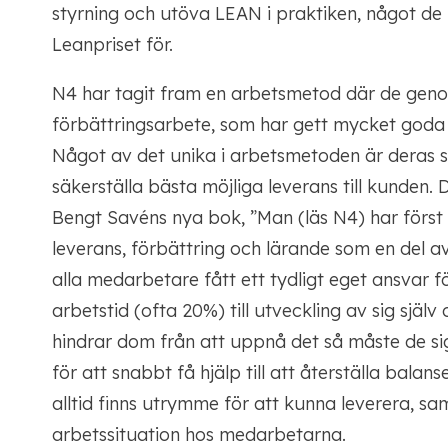
styrning och utöva LEAN i praktiken, något de b
Leanpriset för.
N4 har tagit fram en arbetsmetod där de genom
förbättringsarbete, som har gett mycket goda 
Något av det unika i arbetsmetoden är deras sät
säkerställa bästa möjliga leverans till kunden
Bengt Savéns nya bok, ”Man (läs N4) har först 
leverans, förbättring och lärande som en del a
alla medarbetare fått ett tydligt eget ansvar fö
arbetstid (ofta 20%) till utveckling av sig själ
hindrar dom från att uppnå det så måste de 
för att snabbt få hjälp till att återställa balan
alltid finns utrymme för att kunna leverera, s
arbetssituation hos medarbetarna.