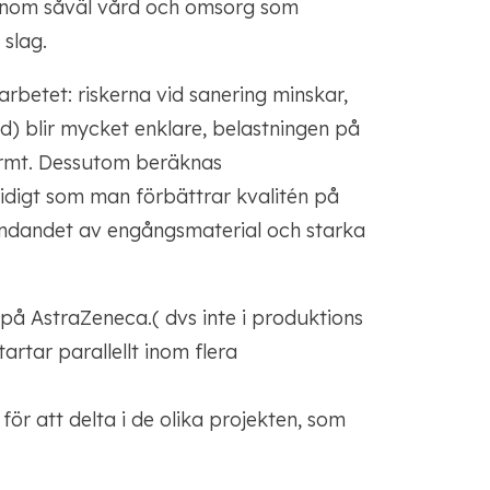
, inom såväl vård och omsorg som
slag.
rbetet: riskerna vid sanering minskar,
jd) blir mycket enklare, belastningen på
ormt. Dessutom beräknas
tidigt som man förbättrar kvalitén på
ändandet av engångsmaterial och starka
 på AstraZeneca.( dvs inte i produktions
tartar parallellt inom flera
 för att delta i de olika projekten, som