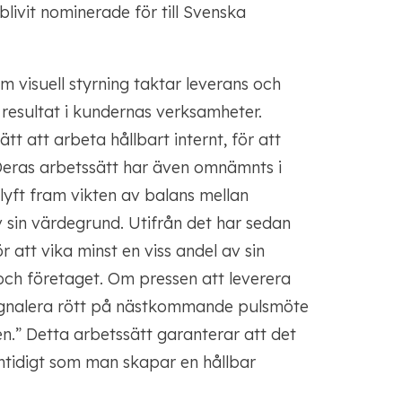
livit nominerade för till Svenska
 visuell styrning taktar leverans och
resultat i kundernas verksamheter.
t att arbeta hållbart internt, för att
. Deras arbetssätt har även omnämnts i
lyft fram vikten av balans mellan
v sin värdegrund. Utifrån det har sedan
r att vika minst en viss andel av sin
v och företaget. Om pressen att leverera
signalera rött på nästkommande pulsmöte
sen.” Detta arbetssätt garanterar att det
amtidigt som man skapar en hållbar