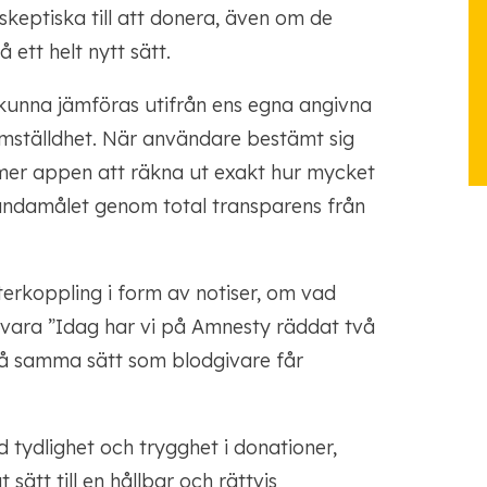
skeptiska till att donera, även om de
 ett helt nytt sätt.
 kunna jämföras utifrån ens egna angivna
ämställdhet. När användare bestämt sig
er appen att räkna ut exakt hur mycket
ändamålet genom total transparens från
erkoppling i form av notiser, om vad
n vara ”Idag har vi på Amnesty räddat två
 på samma sätt som blodgivare får
 tydlighet och trygghet i donationer,
t sätt till en hållbar och rättvis