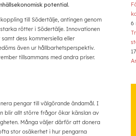
Fö
mhällsekonomisk potential.
ko
 koppling till Södertälje, antingen genom
6
 starka rötter i Södertälje. Innovationen
T
 samt dess kommersiella eller
s
edöms även ur hållbarhetsperspektiv.
17
ovember tillsammans med andra priser.
A
nera pengar till välgörande ändamål. I
n blir allt större frågor ökar känslan av
igheten. Många väljer därför att donera
 ofta stor osäkerhet i hur pengarna