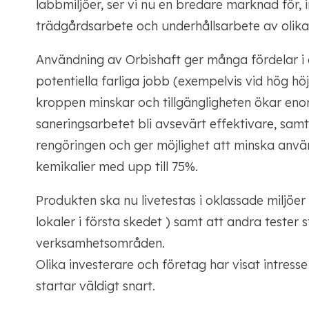
labbmiljöer, ser vi nu en bredare marknad för
trädgårdsarbete och underhållsarbete av olika 
Användning av Orbishaft ger många fördelar i a
potentiella farliga jobb (exempelvis vid hög hö
kroppen minskar och tillgängligheten ökar en
saneringsarbetet bli avsevärt effektivare, sam
rengöringen och ger möjlighet att minska anv
kemikalier med upp till 75%.
Produkten ska nu livetestas i oklassade miljöer
lokaler i första skedet ) samt att andra tester s
verksamhetsområden.
Olika investerare och företag har visat intresse
startar väldigt snart.