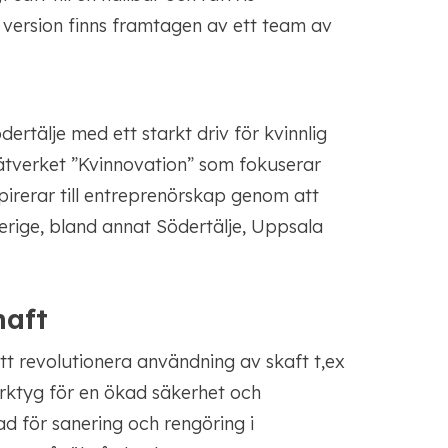
 version finns framtagen av ett team av
ertälje med ett starkt driv för kvinnlig
ätverket ”Kvinnovation” som fokuserar
spirerar till entreprenörskap genom att
verige, bland annat Södertälje, Uppsala
haft
tt revolutionera användning av skaft t,ex
erktyg för en ökad säkerhet och
lad för sanering och rengöring i