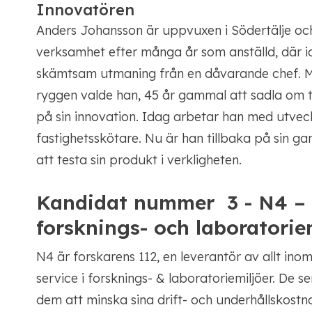
Innovatören
Anders Johansson är uppvuxen i Södertälje och
verksamhet efter många år som anställd, där id
skämtsam utmaning från en dåvarande chef. Me
ryggen valde han, 45 år gammal att sadla om ti
på sin innovation. Idag arbetar han med utvec
fastighetsskötare. Nu är han tillbaka på sin g
att testa sin produkt i verkligheten.
Kandidat nummer 3 - N4 – Sc
forsknings- och laboratorie
N4 är forskarens 112, en leverantör av allt ino
service i forsknings- & laboratoriemiljöer. De s
dem att minska sina drift- och underhållskost