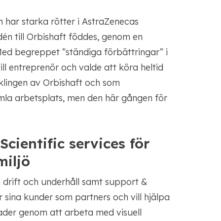
 har starka rötter i AstraZenecas
én till Orbishaft föddes, genom en
d begreppet ”ständiga förbättringar” i
ll entreprenör och valde att köra heltid
klingen av Orbishaft och som
amla arbetsplats, men den här gången för
ientific services för
miljö
m drift och underhåll samt support &
er sina kunder som partners och vill hjälpa
nader genom att arbeta med visuell