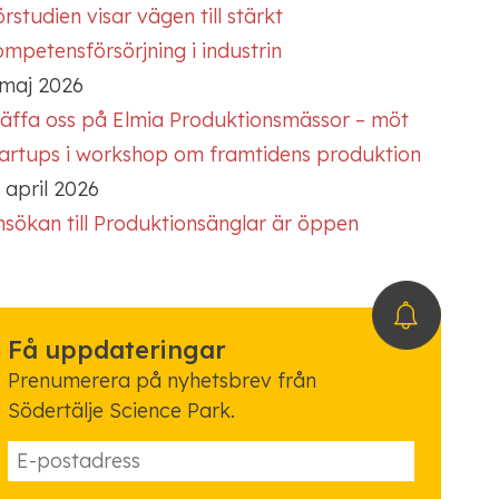
rstudien visar vägen till stärkt
mpetensförsörjning i industrin
 maj 2026
räffa oss på Elmia Produktionsmässor – möt
tartups i workshop om framtidens produktion
 april 2026
nsökan till Produktionsänglar är öppen
Få uppdateringar
Prenumerera på nyhetsbrev från
Södertälje Science Park.