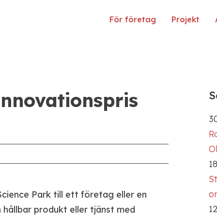
För företag
Projekt
 Innovationspris
S
30
R
Ol
18
S
o
ience Park till ett företag eller en
12
hållbar produkt eller tjänst med