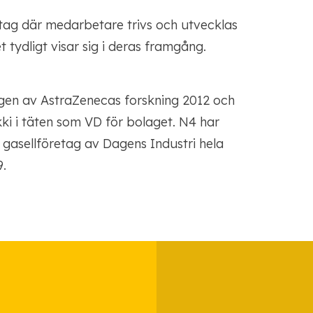
ag där medarbetare trivs och utvecklas
 tydligt visar sig i deras framgång.
ngen av AstraZenecas forskning 2012 och
i i täten som VD för bolaget. N4 har
l gasellföretag av Dagens Industri hela
9.