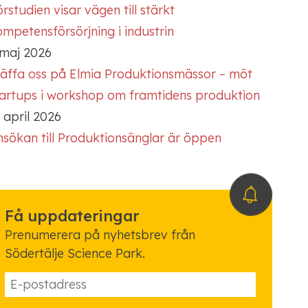
rstudien visar vägen till stärkt
mpetensförsörjning i industrin
 maj 2026
räffa oss på Elmia Produktionsmässor – möt
tartups i workshop om framtidens produktion
 april 2026
nsökan till Produktionsänglar är öppen
Få uppdateringar
Prenumerera på nyhetsbrev från
Södertälje Science Park.