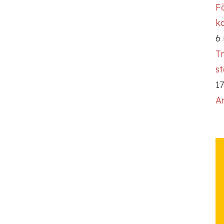
Fö
ko
6
T
s
17
A