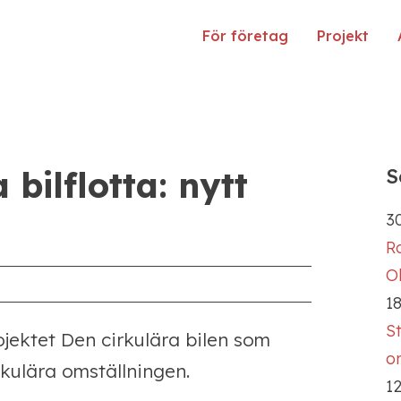
För företag
Projekt
bilflotta: nytt
S
30
R
Ol
18
S
ojektet Den cirkulära bilen som
o
kulära omställningen.
12