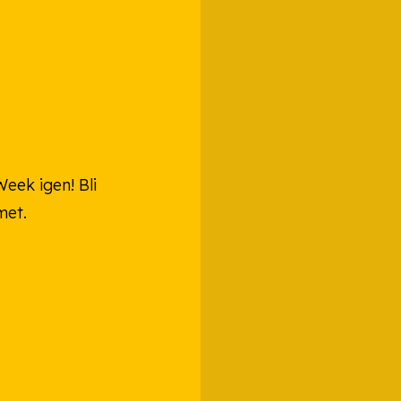
eek igen! Bli
met.