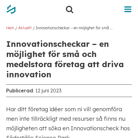
Hoppa
Hoppa
till
till
innehåll
navigering
Hem
Aktuellt
Innovationscheckar – en möjlighet för små och medelstora företag att driva innovation
/
/
Innovationscheckar – en
möjlighet för små och
medelstora företag att driva
innovation
Publicerad
:
12 juni 2023
Har ditt företag idéer som ni vill genomföra
men inte tillräckligt med resurser så finns nu
möjligheten att söka en Innovationscheck hos
Södertälje Science Park.