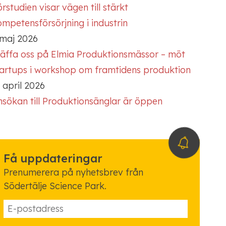
rstudien visar vägen till stärkt
mpetensförsörjning i industrin
 maj 2026
räffa oss på Elmia Produktionsmässor – möt
tartups i workshop om framtidens produktion
 april 2026
nsökan till Produktionsänglar är öppen
Få uppdateringar
Prenumerera på nyhetsbrev från
Södertälje Science Park.