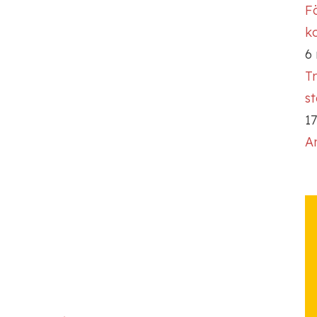
Fö
ko
6
T
s
17
A