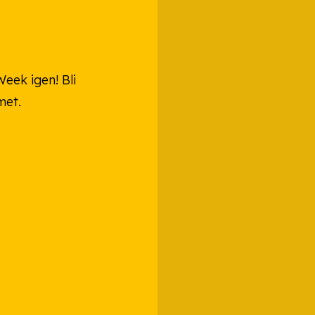
eek igen! Bli
met.