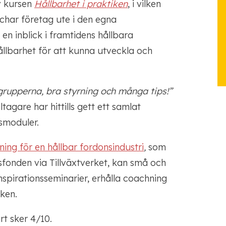
v kursen
Hållbarhet i praktiken
, i vilken
char företag ute i den egna
n inblick i framtidens hållbara
llbarhet för att kunna utveckla och
grupperna, bra styrning och många tips!”
agare har hittills gett ett samlat
smoduler.
ng för en hållbar fordonsindustri
,
som
sfonden via Tillväxtverket, kan små och
nspirationsseminarier, erhålla coachning
ken.
rt sker 4/10.