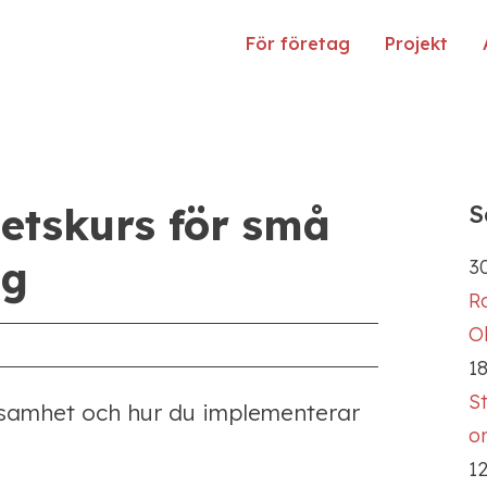
För företag
Projekt
hetskurs för små
S
ag
30
R
Ol
18
S
rksamhet och hur du implementerar
o
12