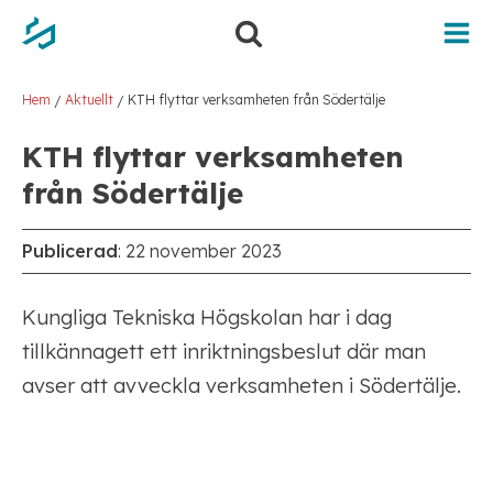
Hoppa
Hoppa
till
till
innehåll
navigering
Hem
Aktuellt
KTH flyttar verksamheten från Södertälje
/
/
KTH flyttar verksamheten
från Södertälje
Publicerad
:
22 november 2023
Kungliga Tekniska Högskolan har i dag
tillkännagett ett inriktningsbeslut där man
avser att avveckla verksamheten i Södertälje.