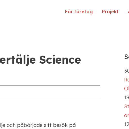
För företag
Projekt
rtälje Science
S
30
R
Ol
18
S
o
12
je och påbörjade sitt besök på