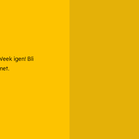
eek igen! Bli
met.