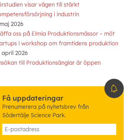
rstudien visar vägen till stärkt
mpetensförsörjning i industrin
 maj 2026
räffa oss på Elmia Produktionsmässor – möt
tartups i workshop om framtidens produktion
 april 2026
nsökan till Produktionsänglar är öppen
Få uppdateringar
Prenumerera på nyhetsbrev från
Södertälje Science Park.