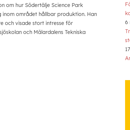
Fö
ion om hur Södertälje Science Park
ko
ng inom området hållbar produktion. Han
6
e och visade stort intresse för
T
vsjöskolan och Mälardalens Tekniska
s
17
A