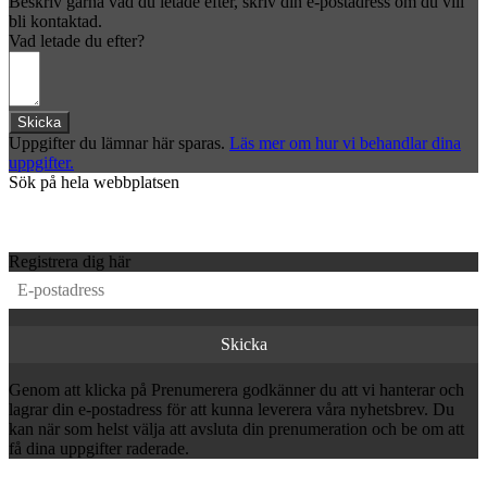
Beskriv gärna vad du letade efter, skriv din e-postadress om du vill
bli kontaktad.
Vad letade du efter?
Skicka
Uppgifter du lämnar här sparas.
Läs mer om hur vi behandlar dina
uppgifter.
Sök på hela webbplatsen
Registrera dig här
Genom att klicka på Prenumerera godkänner du att vi hanterar och
lagrar din e-postadress för att kunna leverera våra nyhetsbrev. Du
kan när som helst välja att avsluta din prenumeration och be om att
få dina uppgifter raderade.