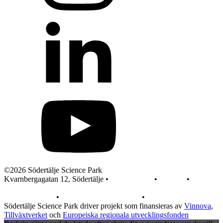
©2026 Södertälje Science Park
Kvarnbergagatan 12, Södertälje •
info@sscp.se
•
Kontakt
•
Pressrum
Integritetspolicy
•
Integritet på webbplatsen
•
In English
Södertälje Science Park driver projekt som finansieras av
Vinnova
,
Tillväxtverket
och
Europeiska regionala utvecklingsfonden