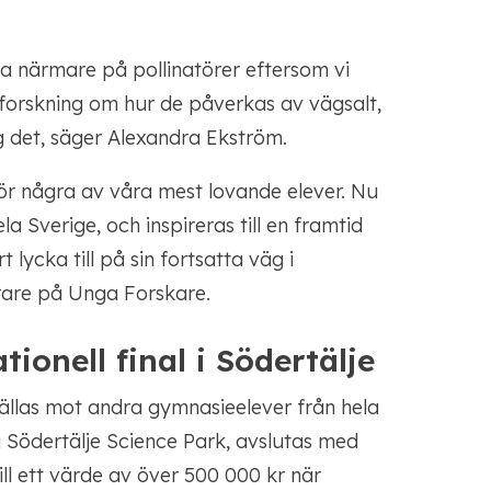
tta närmare på pollinatörer eftersom vi
t forskning om hur de påverkas av vägsalt,
ng det, säger Alexandra Ekström.
lhör några av våra mest lovande elever. Nu
a Sverige, och inspireras till en framtid
 lycka till på sin fortsatta väg i
rare på Unga Forskare.
tionell final i Södertälje
tällas mot andra gymnasieelever från hela
på Södertälje Science Park, avslutas med
till ett värde av över 500 000 kr när