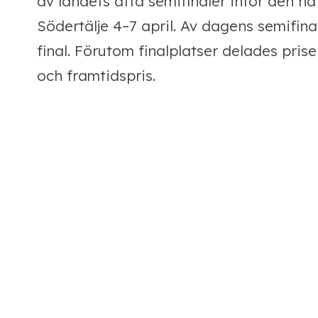
av landets åtta semifinaler inför den na
Södertälje 4–7 april. Av dagens semifinali
final. Förutom finalplatser delades pris
och framtidspris.