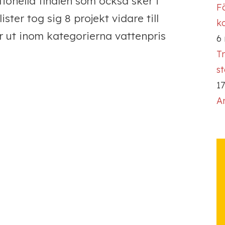
tionella finalen som också sker i
Fö
ster tog sig 8 projekt vidare till
ko
er ut inom kategorierna vattenpris
6
T
s
17
A