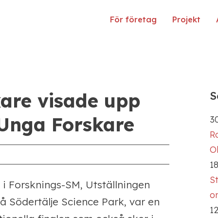
För företag
Projekt
are visade upp
S
 Unga Forskare
30
R
Ol
18
S
n i Forsknings-SM, Utställningen
o
å Södertälje Science Park, var en
12