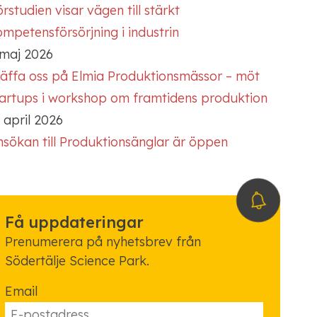
rstudien visar vägen till stärkt
mpetensförsörjning i industrin
 maj 2026
räffa oss på Elmia Produktionsmässor – möt
tartups i workshop om framtidens produktion
 april 2026
nsökan till Produktionsänglar är öppen
Få uppdateringar
Prenumerera på nyhetsbrev från
Södertälje Science Park.
Email