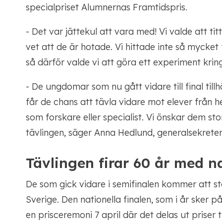
specialpriset Alumnernas Framtidspris.
- Det var jättekul att vara med! Vi valde att ti
vet att de är hotade. Vi hittade inte så mycke
så därför valde vi att göra ett experiment kri
- De ungdomar som nu gått vidare till final til
får de chans att tävla vidare mot elever från hel
som forskare eller specialist. Vi önskar dem stort
tävlingen, säger Anna Hedlund, generalsekrete
Tävlingen firar 60 år med na
De som gick vidare i semifinalen kommer att s
Sverige. Den nationella finalen, som i år sker 
en prisceremoni 7 april där det delas ut priser 