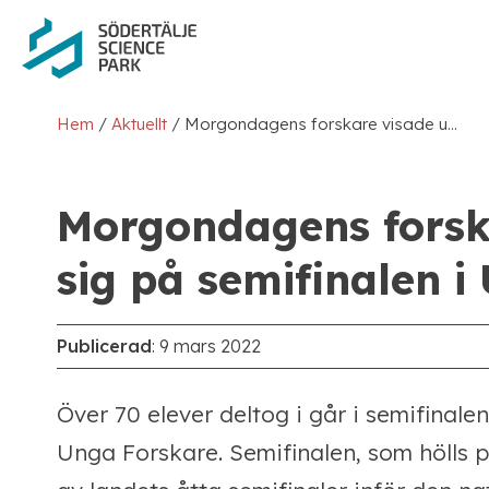
Hoppa
Hoppa
till
till
innehåll
navigering
/
/
Hem
Aktuellt
Morgondagens forskare visade upp sig på semifinalen i Unga Forskare
Morgondagens forsk
sig på semifinalen i
Publicerad
:
9 mars 2022
Över 70 elever deltog i går i semifinale
Unga Forskare. Semifinalen, som hölls p