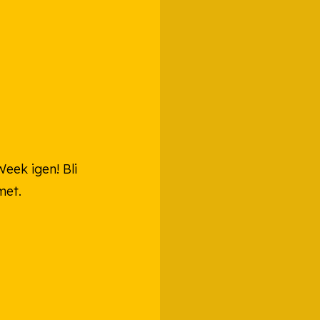
eek igen! Bli
met.