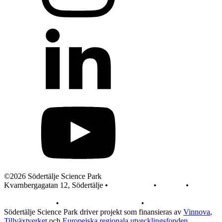
©2026 Södertälje Science Park
Kvarnbergagatan 12, Södertälje •
info@sscp.se
•
Kontakt
•
Pressrum
Integritetspolicy
•
Integritet på webbplatsen
•
In English
Södertälje Science Park driver projekt som finansieras av
Vinnova
,
Tillväxtverket
och
Europeiska regionala utvecklingsfonden