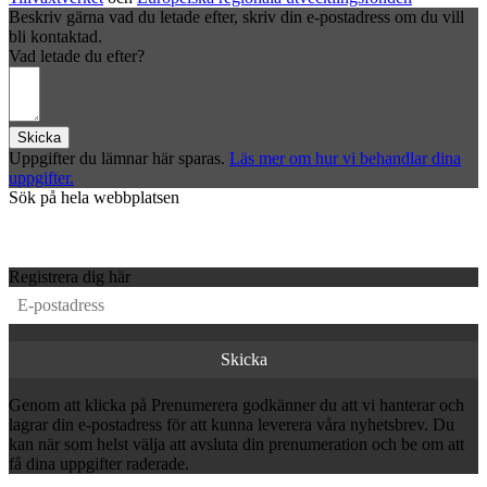
Beskriv gärna vad du letade efter, skriv din e-postadress om du vill
bli kontaktad.
Vad letade du efter?
Skicka
Uppgifter du lämnar här sparas.
Läs mer om hur vi behandlar dina
uppgifter.
Sök på hela webbplatsen
Registrera dig här
Genom att klicka på Prenumerera godkänner du att vi hanterar och
lagrar din e-postadress för att kunna leverera våra nyhetsbrev. Du
kan när som helst välja att avsluta din prenumeration och be om att
få dina uppgifter raderade.