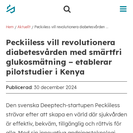
Hem
Aktuellt
Peckiiless vill revolutionera diabetesvården med smärtfri glukosmätning – etablerar pilotstudier i Kenya
/
/
Peckiiless vill revolutionera
diabetesvården med smärtfri
glukosmätning – etablerar
pilotstudier i Kenya
Publicerad
:
30 december 2024
Den svenska Deeptech-startupen Peckiiless
strävar efter att skapa en värld där sjukvården
är effektiv, bekväm, tillgänglig och rättvis för
alla. Med sin innovativa andningsteknologi