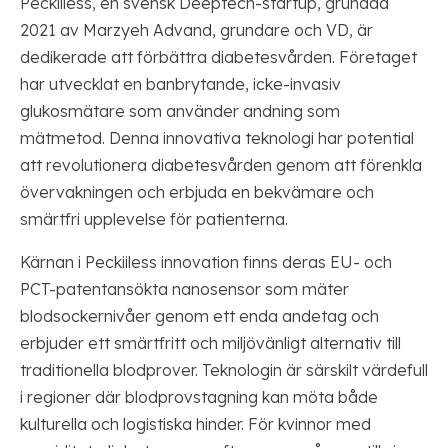
Peckiiless, en svensk Deeptech-startup, grundad
2021 av Marzyeh Advand, grundare och VD, är
dedikerade att förbättra diabetesvården. Företaget
har utvecklat en banbrytande, icke-invasiv
glukosmätare som använder andning som
mätmetod. Denna innovativa teknologi har potential
att revolutionera diabetesvården genom att förenkla
övervakningen och erbjuda en bekvämare och
smärtfri upplevelse för patienterna.
Kärnan i Peckiiless innovation finns deras EU- och
PCT-patentansökta nanosensor som mäter
blodsockernivåer genom ett enda andetag och
erbjuder ett smärtfritt och miljövänligt alternativ till
traditionella blodprover. Teknologin är särskilt värdefull
i regioner där blodprovstagning kan möta både
kulturella och logistiska hinder. För kvinnor med