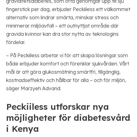
graviditetsdiabetes, som ofta genomgår upp till sju
fingerstick per dag, erbjuder Peckiiless ett välkommet
alternativ som lindrar smärta, minskar stress och
minimerar miljöavfall – ett outnyttjat område där
gravida kvinnor kan dra stor nytta av teknologins
fördelar.
– På Peckiiless arbetar vi för att skapa lösningar som
både erbjuder komfort och förenklar sjukvården. Vårt
mål är att göra glukosmätning smärtfri, tillgänglig,
kostnadseffektiv och hållbar för alla – och för miljön,
säger Marzyeh Advand.
Peckiiless utforskar nya
möjligheter för diabetesvård
i Kenya