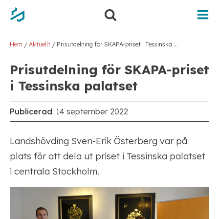
Hoppa
Hoppa
till
till
innehåll
navigering
Hem
Aktuellt
Prisutdelning för SKAPA-priset i Tessinska palatset
/
/
Prisutdelning för SKAPA-priset
i Tessinska palatset
Publicerad
:
14 september 2022
Landshövding Sven-Erik Österberg var på
plats för att dela ut priset i Tessinska palatset
i centrala Stockholm.