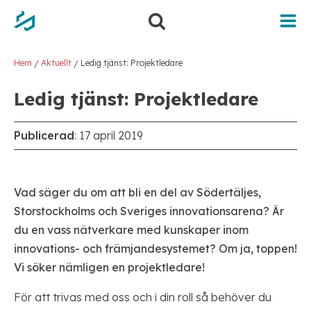
Hoppa
Hoppa
till
till
innehåll
navigering
Hem
Aktuellt
Ledig tjänst: Projektledare
/
/
Ledig tjänst: Projektledare
Publicerad
:
17 april 2019
Vad säger du om att bli en del av Södertäljes,
Storstockholms och Sveriges innovationsarena? Är
du en vass nätverkare med kunskaper inom
innovations- och främjandesystemet? Om ja, toppen!
Vi söker nämligen en projektledare!
För att trivas med oss och i din roll så behöver du