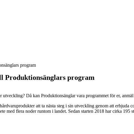
tionsänglars program
till Produktionsänglars program
 er utveckling? Då kan Produktionsänglar vara programmet för er, anmäl 
årdvaruprodukter att ta nästa steg i sin utveckling genom att erbjuda c
ed flera noder runtom i landet. Sedan starten 2018 har cirka 195 startu