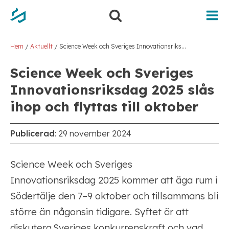
Hoppa
Hoppa
till
till
innehåll
navigering
Hem
Aktuellt
Science Week och Sveriges Innovationsriksdag 2025 slås ihop och flyttas till oktober
/
/
Science Week och Sveriges
Innovationsriksdag 2025 slås
ihop och flyttas till oktober
Publicerad
:
29 november 2024
Science Week och Sveriges
Innovationsriksdag 2025 kommer att äga rum i
Södertälje den 7–9 oktober och tillsammans bli
större än någonsin tidigare. Syftet är att
diskutera Sveriges konkurrenskraft och vad