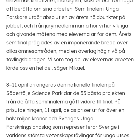
elevernas kreativitet, ihärdighet, klokhet och förmåga
att berätta om sina arbeten. Semifinalen i Unga
Forskare utgör absolut en av årets höjdpunkter på
jobbet, och från jurymedlemmarna hör vi hur viktiga
och givande mötena med eleverna är för dem. Årets
semifinal präglades av en imponerande bredd över
olika ämnesområden, med en överlag hög nivå på
tävlingsbidragen. Vi som tog del av elevernas arbeten
lärde oss en hel del, säger Mikael.
8–11 april arrangeras den nationella finalen på
Södertälje Science Park där de 55 bästa projekten
från de åtta semifinalerna gått vidare till final. På
prisutdelningen, 11 april, delas priser ut för över en
halv miljon kronor och Sveriges Unga
Forskningslandslag som representerar Sverige i
världens största vetenskapstävlingar för unga utses.