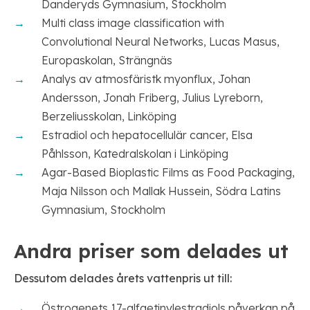
Danderyds Gymnasium, Stockholm
Multi class image classification with
Convolutional Neural Networks, Lucas Masus,
Europaskolan, Strängnäs
Analys av atmosfäristk myonflux, Johan
Andersson, Jonah Friberg, Julius Lyreborn,
Berzeliusskolan, Linköping
Estradiol och hepatocellulär cancer, Elsa
Påhlsson, Katedralskolan i Linköping
Agar-Based Bioplastic Films as Food Packaging,
Maja Nilsson och Mallak Hussein, Södra Latins
Gymnasium, Stockholm
Andra priser som delades ut
Dessutom delades årets vattenpris ut till:
Östrogenets 17-alfaetinylestradiols påverkan på