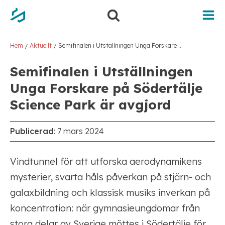
Hoppa
Hoppa
till
till
innehåll
navigering
Hem
Aktuellt
Semifinalen i Utställningen Unga Forskare på Södertälje Science Park är avgjord
/
/
Semifinalen i Utställningen
Unga Forskare på Södertälje
Science Park är avgjord
Publicerad
:
7 mars 2024
Vindtunnel för att utforska aerodynamikens
mysterier, svarta håls påverkan på stjärn- och
galaxbildning och klassisk musiks inverkan på
koncentration: när gymnasieungdomar från
stora delar av Sverige möttes i Södertälje för