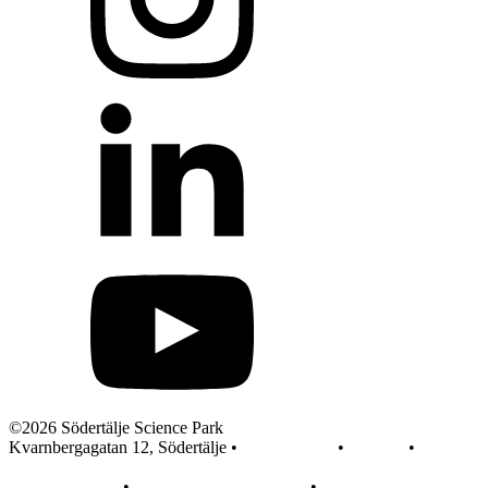
©2026 Södertälje Science Park
Kvarnbergagatan 12, Södertälje •
info@sscp.se
•
Kontakt
•
Pressrum
Integritetspolicy
•
Integritet på webbplatsen
•
In English