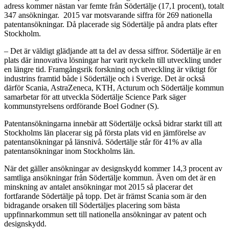
adress kommer nästan var femte från Södertälje (17,1 procent), totalt
347 ansökningar. 2015 var motsvarande siffra för 269 nationella
patentansökningar. Då placerade sig Södertälje på andra plats efter
Stockholm.
– Det är väldigt glädjande att ta del av dessa siffror. Södertälje är en
plats där innovativa lösningar har varit nyckeln till utveckling under
en längre tid. Framgångsrik forskning och utveckling är viktigt för
industrins framtid både i Södertälje och i Sverige. Det är också
därför Scania, AstraZeneca, KTH, Acturum och Södertälje kommun
samarbetar för att utveckla Södertälje Science Park säger
kommunstyrelsens ordförande Boel Godner (S).
Patentansökningarna innebär att Södertälje också bidrar starkt till att
Stockholms län placerar sig på första plats vid en jämförelse av
patentansökningar på länsnivå. Södertälje står för 41% av alla
patentansökningar inom Stockholms län.
När det gäller ansökningar av designskydd kommer 14,3 procent av
samtliga ansökningar från Södertälje kommun. Även om det är en
minskning av antalet ansökningar mot 2015 så placerar det
fortfarande Södertälje på topp. Det är främst Scania som är den
bidragande orsaken till Södertäljes placering som bästa
uppfinnarkommun sett till nationella ansökningar av patent och
designskydd.