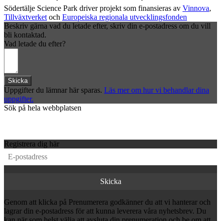
Södertälje Science Park driver projekt som finansieras av
Vinnova
,
Tillväxtverket
och
Europeiska regionala utvecklingsfonden
Beskriv gärna vad du letade efter, skriv din e-postadress om du vill
bli kontaktad.
Vad letade du efter?
Skicka
Uppgifter du lämnar här sparas.
Läs mer om hur vi behandlar dina
uppgifter.
Sök på hela webbplatsen
Registrera dig här
Genom att klicka på Prenumerera godkänner du att vi hanterar och
lagrar din e-postadress för att kunna leverera våra nyhetsbrev. Du
kan när som helst välja att avsluta din prenumeration och be om att