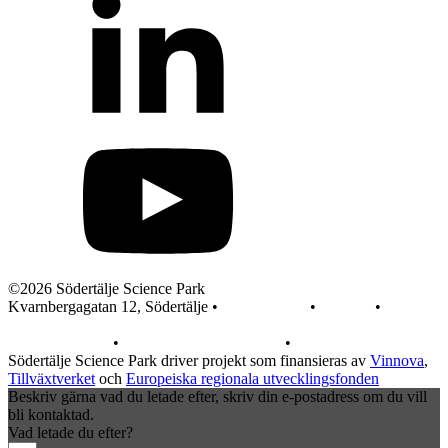
©2026 Södertälje Science Park
Kvarnbergagatan 12, Södertälje •
info@sscp.se
•
Kontakt
•
Pressrum
Integritetspolicy
•
Integritet på webbplatsen
•
In English
Södertälje Science Park driver projekt som finansieras av
Vinnova
,
Tillväxtverket
och
Europeiska regionala utvecklingsfonden
Beskriv gärna vad du letade efter, skriv din e-postadress om du vill
bli kontaktad.
Vad letade du efter?