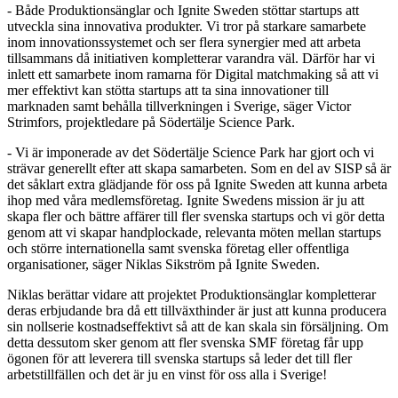
- Både Produktionsänglar och Ignite Sweden stöttar startups att
utveckla sina innovativa produkter. Vi tror på starkare samarbete
inom innovationssystemet och ser flera synergier med att arbeta
tillsammans då initiativen kompletterar varandra väl. Därför har vi
inlett ett samarbete inom ramarna för Digital matchmaking så att vi
mer effektivt kan stötta startups att ta sina innovationer till
marknaden samt behålla tillverkningen i Sverige, säger Victor
Strimfors, projektledare på Södertälje Science Park.
- Vi är imponerade av det Södertälje Science Park har gjort och vi
strävar generellt efter att skapa samarbeten. Som en del av SISP så är
det såklart extra glädjande för oss på Ignite Sweden att kunna arbeta
ihop med våra medlemsföretag. Ignite Swedens mission är ju att
skapa fler och bättre affärer till fler svenska startups och vi gör detta
genom att vi skapar handplockade, relevanta möten mellan startups
och större internationella samt svenska företag eller offentliga
organisationer, säger Niklas Sikström på Ignite Sweden.
Niklas berättar vidare att projektet Produktionsänglar kompletterar
deras erbjudande bra då ett tillväxthinder är just att kunna producera
sin nollserie kostnadseffektivt så att de kan skala sin försäljning. Om
detta dessutom sker genom att fler svenska SMF företag får upp
ögonen för att leverera till svenska startups så leder det till fler
arbetstillfällen och det är ju en vinst för oss alla i Sverige!