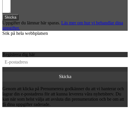
Skicka
Uppgifter du lämnar här sparas.
Läs mer om hur vi behandlar dina
uppgifter.
Sök på hela webbplatsen
Registrera dig här
Genom att klicka på Prenumerera godkänner du att vi hanterar och
lagrar din e-postadress för att kunna leverera våra nyhetsbrev. Du
kan när som helst välja att avsluta din prenumeration och be om att
få dina uppgifter raderade.