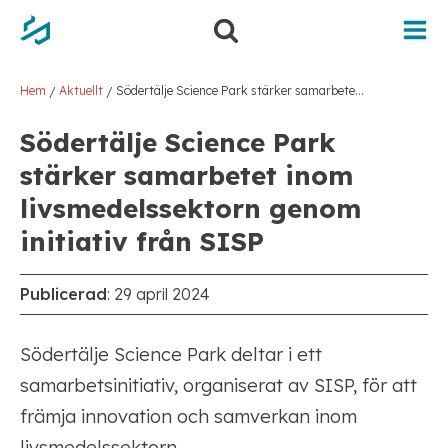
Hoppa
Hoppa
till
till
innehåll
navigering
Hem
Aktuellt
Södertälje Science Park stärker samarbetet inom livsmedelssektorn genom initiativ från SISP
/
/
Södertälje Science Park
stärker samarbetet inom
livsmedelssektorn genom
initiativ från SISP
Publicerad
:
29 april 2024
Södertälje Science Park deltar i ett
samarbetsinitiativ, organiserat av SISP, för att
främja innovation och samverkan inom
livsmedelssektorn.