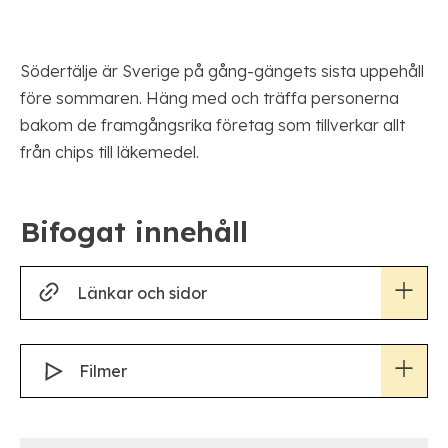
Södertälje är Sverige på gång-gängets sista uppehåll
före sommaren. Häng med och träffa personerna
bakom de framgångsrika företag som tillverkar allt
från chips till läkemedel.
Bifogat innehåll
Länkar och sidor
För startups med en prototyp som ska skalas
Filmer
upp
Hör företag som deltagit på digital matchmaking
Är ni en Leverantör som vill arbeta med nya