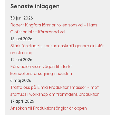
och vad det betytt
innovationer?
Senaste inläggen
Beställarkompetens nödvändig för lyckad
30 juni 2026
produktionsaffär – detta måste du veta som
Robert Kingfors lämnar rollen som vd – Hans
startup
Olofsson blir tillförordnad vd
18 juni 2026
Kravspecifikation - vad är det?
Stärk företagets konkurrenskraft genom cirkulär
omställning
12 juni 2026
Del 1. Avtal och allmänna bestämmelser
Förstudien visar vägen till stärkt
kompetensförsörjning i industrin
Del 2. Avtal och allmänna bestämmelser
6 maj 2026
Träffa oss på Elmia Produktionsmässor – möt
Vad du behöver veta om immaterailrätt
startups i workshop om framtidens produktion
17 april 2026
Ansökan till Produktionsänglar är öppen