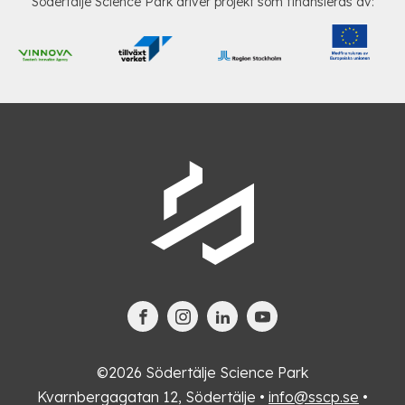
Södertälje Science Park driver projekt som finansieras av:
©2026 Södertälje Science Park
Kvarnbergagatan 12, Södertälje •
info@sscp.se
•