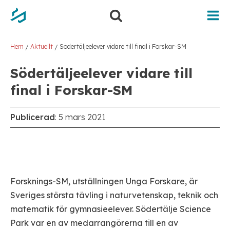
Hoppa
Hoppa
till
till
innehåll
navigering
Hem
Aktuellt
Södertäljeelever vidare till final i Forskar-SM
/
/
Södertäljeelever vidare till
final i Forskar-SM
Publicerad
:
5 mars 2021
Forsknings-SM, utställningen Unga Forskare, är
Sveriges största tävling i naturvetenskap, teknik och
matematik för gymnasieelever. Södertälje Science
Park var en av medarrangörerna till en av