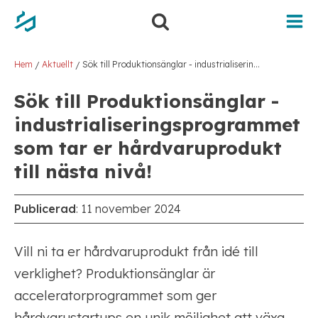
Hoppa
Hoppa
till
till
innehåll
navigering
Hem
Aktuellt
Sök till Produktionsänglar - industrialiseringsprogrammet som tar er hårdvaruprodukt till nästa nivå!
/
/
Sök till Produktionsänglar -
industrialiseringsprogrammet
som tar er hårdvaruprodukt
till nästa nivå!
Publicerad
:
11 november 2024
Vill ni ta er hårdvaruprodukt från idé till
verklighet? Produktionsänglar är
acceleratorprogrammet som ger
hårdvarustartups en unik möjlighet att växa