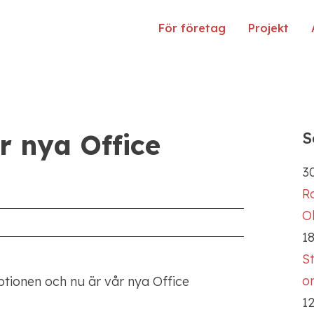
För företag
Projekt
 nya Office
S
30
R
Ol
18
S
o
tionen och nu är vår nya Office
12