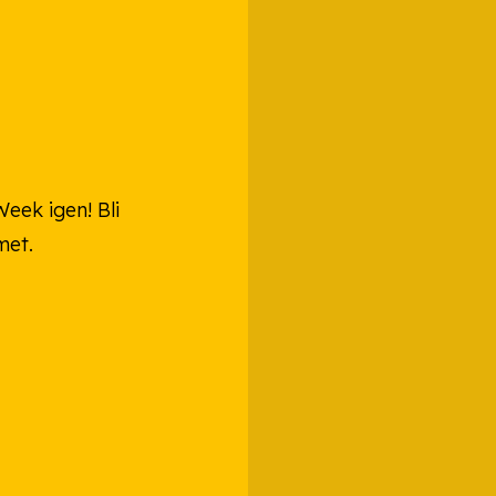
eek igen! Bli
met.