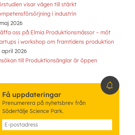
rstudien visar vägen till stärkt
mpetensförsörjning i industrin
 maj 2026
räffa oss på Elmia Produktionsmässor – möt
tartups i workshop om framtidens produktion
 april 2026
nsökan till Produktionsänglar är öppen
Få uppdateringar
Prenumerera på nyhetsbrev från
Södertälje Science Park.