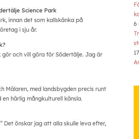
Fö
ertälje Science Park
ko
ark, innan det som kallskänka på
6
retag i sju år.
T
s
rk?
17
 gör och vill göra för Södertälje. Jag är
A
och Mälaren, med landsbygden precis runt
 en härlig mångkulturell känsla.
 Det önskar jag att alla skulle leva efter,