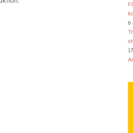
uktion.
Fö
ko
6
T
s
17
A