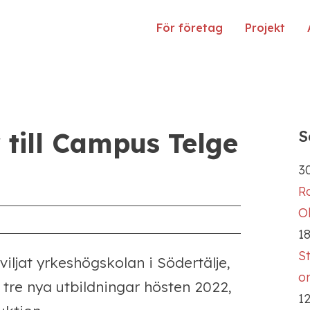
För företag
Projekt
 till Campus Telge
S
30
R
Ol
18
S
ljat yrkeshögskolan i Södertälje,
o
 tre nya utbildningar hösten 2022,
12