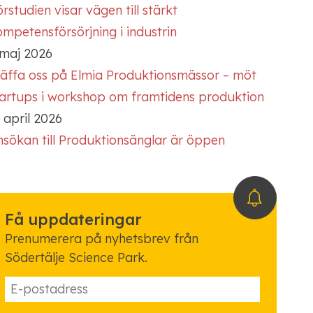
rstudien visar vägen till stärkt
mpetensförsörjning i industrin
 maj 2026
räffa oss på Elmia Produktionsmässor – möt
tartups i workshop om framtidens produktion
 april 2026
nsökan till Produktionsänglar är öppen
Få uppdateringar
Prenumerera på nyhetsbrev från
Södertälje Science Park.