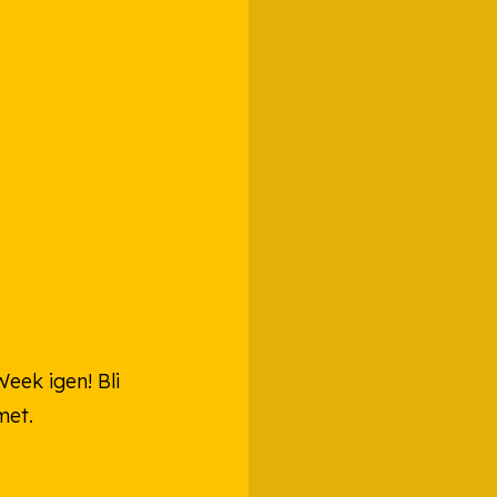
eek igen! Bli
met.