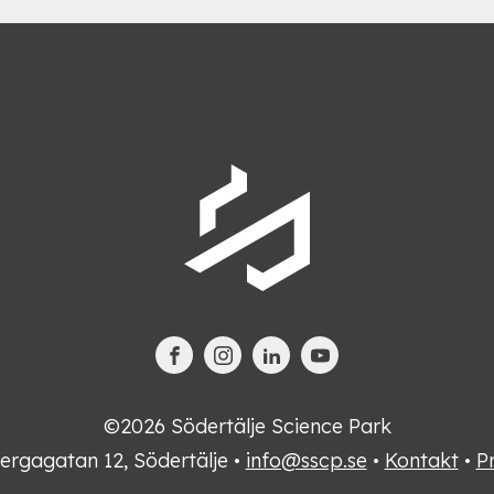
©2026 Södertälje Science Park
ergagatan 12, Södertälje •
info@sscp.se
•
Kontakt
•
P