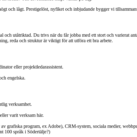
 högt och lågt. Prestigelöst, nyfiket och inbjudande bygger vi tillsamman
l och utåtriktad. Du trivs när du får jobba med ett stort och varierat a
g, reda och struktur är viktigt för att utföra ett bra arbete.
nator eller projektledarassistent.
 och engelska.
ntlig verksamhet.
eller varit verksam här.
er av grafiska program, ex Adobe), CRM-system, sociala medier, webbpu
unt 100 språk i Södertälje?)