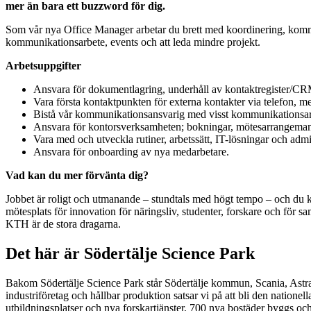
mer än bara ett buzzword för dig.
Som vår nya Office Manager arbetar du brett med koordinering, kommu
kommunikationsarbete, events och att leda mindre projekt.
Arbetsuppgifter
Ansvara för dokumentlagring, underhåll av kontaktregister/CRM,
Vara första kontaktpunkten för externa kontakter via telefon, m
Bistå vår kommunikationsansvarig med visst kommunikationsarbe
Ansvara för kontorsverksamheten; bokningar, mötesarrangemang
Vara med och utveckla rutiner, arbetssätt, IT-lösningar och ad
Ansvara för onboarding av nya medarbetare.
Vad kan du mer förvänta dig?
Jobbet är roligt och utmanande – stundtals med högt tempo – och du k
mötesplats för innovation för näringsliv, studenter, forskare och för
KTH är de stora dragarna.
­Det här är Södertälje Science Park
Bakom Södertälje Science Park står Södertälje kommun, Scania, AstraZ
industriföretag och hållbar produktion satsar vi på att bli den nation
utbildningsplatser och nya forskartjänster, 700 nya bostäder byggs och