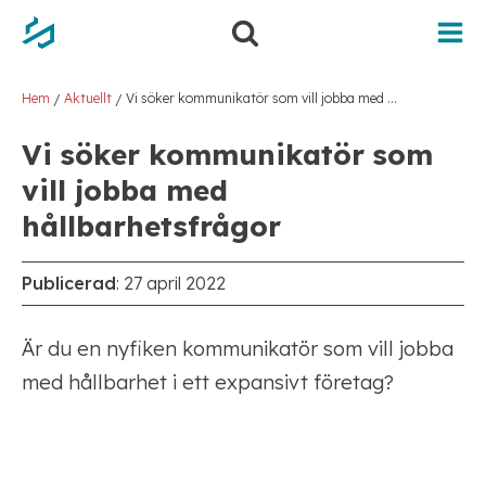
Hoppa
Hoppa
till
till
innehåll
navigering
Hem
Aktuellt
Vi söker kommunikatör som vill jobba med hållbarhetsfrågor
/
/
Vi söker kommunikatör som
vill jobba med
hållbarhetsfrågor
Publicerad
:
27 april 2022
Är du en nyfiken kommunikatör som vill jobba
med hållbarhet i ett expansivt företag?