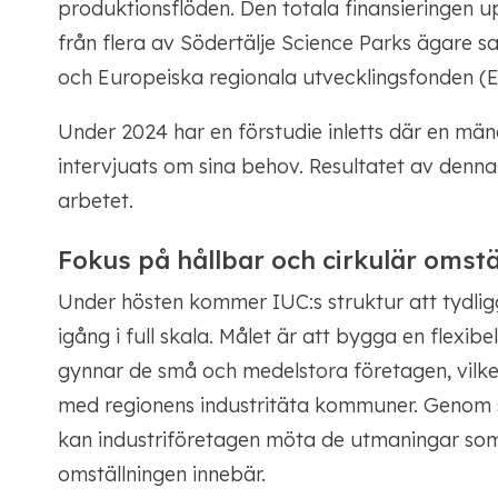
produktionsflöden. Den totala finansieringen up
från flera av Södertälje Science Parks ägare 
och Europeiska regionala utvecklingsfonden (ER
Under 2024 har en förstudie inletts där en män
intervjuats om sina behov. Resultatet av denna 
arbetet.
Fokus på hållbar och cirkulär omstä
Under hösten kommer IUC:s struktur att tydli
igång i full skala. Målet är att bygga en flexi
gynnar de små och medelstora företagen, vilk
med regionens industritäta kommuner. Geno
kan industriföretagen möta de utmaningar som
omställningen innebär.