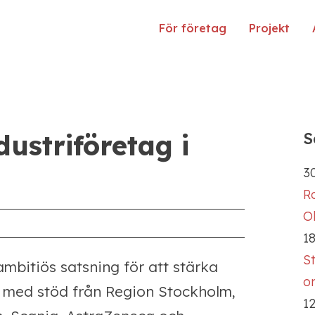
För företag
Projekt
dustriföretag i
S
30
R
Ol
18
S
ambitiös satsning för att stärka
o
n med stöd från Region Stockholm,
12