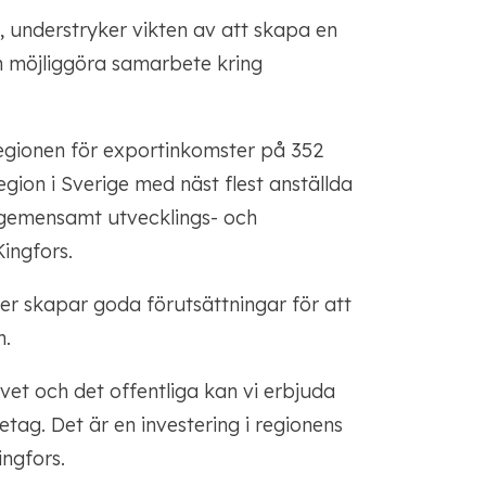
, understryker vikten av att skapa en
ch möjliggöra samarbete kring
sregionen för exportinkomster på 352
gion i Sverige med näst flest anställda
t gemensamt utvecklings- och
ingfors.
r skapar goda förutsättningar för att
m.
vet och det offentliga kan vi erbjuda
retag. Det är en investering i regionens
ingfors.