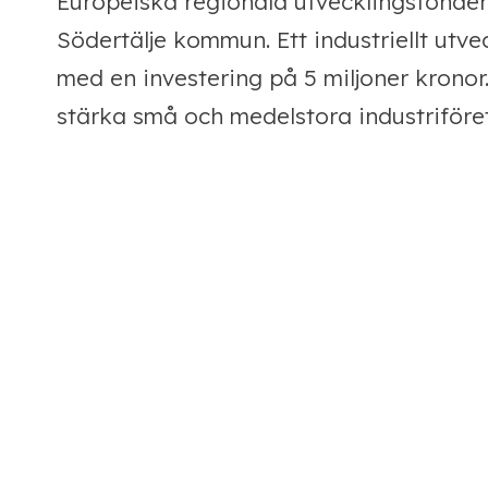
Europeiska regionala utvecklingsfonde
Södertälje kommun. Ett industriellt utv
med en investering på 5 miljoner krono
stärka små och medelstora industriföret