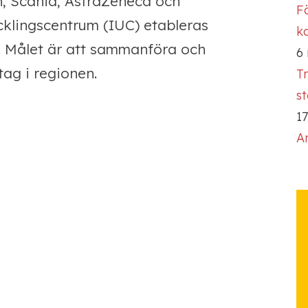
n, Scania, AstraZeneca och
Fö
ecklingscentrum (IUC) etableras
ko
r. Målet är att sammanföra och
6
ag i regionen.
T
s
17
A