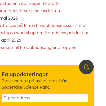
rstudien visar vägen till stärkt
mpetensförsörjning i industrin
 maj 2026
räffa oss på Elmia Produktionsmässor – möt
tartups i workshop om framtidens produktion
 april 2026
nsökan till Produktionsänglar är öppen
Få uppdateringar
Prenumerera på nyhetsbrev från
Södertälje Science Park.