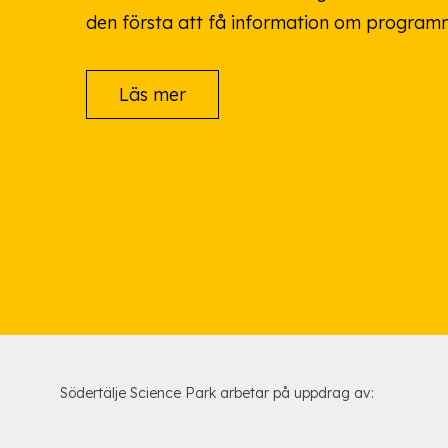
den första att få information om program
Läs mer
Södertälje Science Park arbetar på uppdrag av: