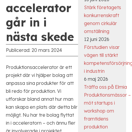
accelerator
Stärk företagets
konkurrenskraft
går in i
genom cirkulär
omställning
nästa skede
12 juni 2026
Förstudien visar
Publicerad
:
20 mars 2024
vägen till stärkt
kompetensförsörjnin
Produktionsaccelerator är ett
i industrin
projekt där vi hjälper bolag att
6 maj 2026
anpassa sina produkter för att
Träffa oss på Elmia
bli redo för produktion. Vi
Produktionsmässor –
utforskar bland annat hur man
möt startups i
kan skapa en plats där detta blir
workshop om
möjligt. Nu har tre bolag flyttat
framtidens
in i acceleratorn – och ännu fler
produktion
är involverade i projektet.