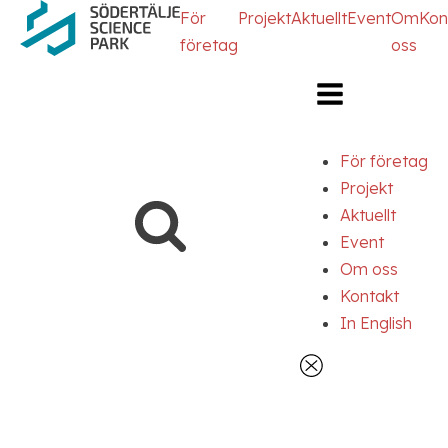
Hoppa
Hoppa
För
Projekt
Aktuellt
Event
Om
Kon
till
till
företag
oss
innehåll
navigering
För företag
Projekt
Aktuellt
Event
Om oss
Kontakt
In English