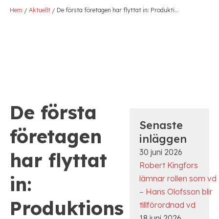
Hem
Aktuellt
De första företagen har flyttat in: Produktionsaccelerator går in i nästa skede
/
/
De första
Senaste
företagen
inläggen
30 juni 2026
har flyttat
Robert Kingfors
in:
lämnar rollen som vd
– Hans Olofsson blir
Produktions
tillförordnad vd
18 juni 2026