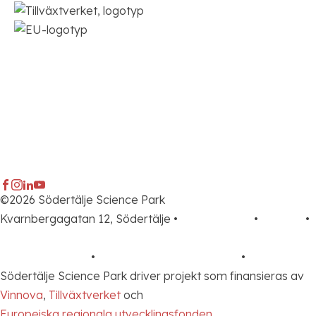
©2026 Södertälje Science Park
Kvarnbergagatan 12, Södertälje •
info@sscp.se
•
Kontakt
•
Pressrum
Integritetspolicy
•
Integritet på webbplatsen
•
In English
Södertälje Science Park driver projekt som finansieras av
Vinnova
,
Tillväxtverket
och
Europeiska regionala utvecklingsfonden