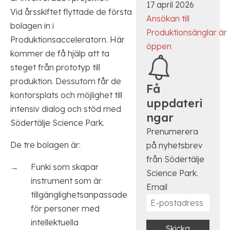
17 april 2026
Vid årsskiftet flyttade de första
Ansökan till
bolagen in i
Produktionsänglar är
Produktionsacceleratorn. Här
öppen
kommer de få hjälp att ta
steget från prototyp till
produktion. Dessutom får de
Få
kontorsplats och möjlighet till
uppdateri
intensiv dialog och stöd med
ngar
Södertälje Science Park.
Prenumerera
De tre bolagen är:
på nyhetsbrev
från Södertälje
Funki som skapar
Science Park.
instrument som är
Email
tillgänglighetsanpassade
för personer med
intellektuella