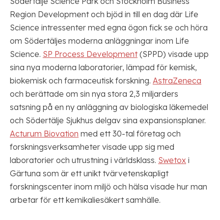
Södertälje Science Park och Stockholm Business
Region Development och bjöd in till en dag där Life
Science intressenter med egna ögon fick se och höra
om Södertäljes moderna anläggningar inom Life
Science.
SP Process Development
(SPPD) visade upp
sina nya moderna laboratorier, lämpad för kemisk,
biokemisk och farmaceutisk forskning.
AstraZeneca
och berättade om sin nya stora 2,3 miljarders
satsning på en ny anläggning av biologiska läkemedel
och Södertälje Sjukhus delgav sina expansionsplaner.
Acturum Biovation
med ett 30-tal företag och
forskningsverksamheter visade upp sig med
laboratorier och utrustning i världsklass.
Swetox
i
Gärtuna som är ett unikt tvärvetenskapligt
forskningscenter inom miljö och hälsa visade hur man
arbetar för ett kemikaliesäkert samhälle.